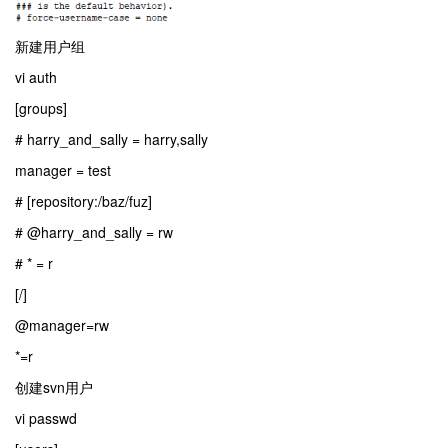
新建用户组
vi auth
[groups]
# harry_and_sally = harry,sally
manager = test
# [repository:/baz/fuz]
# @harry_and_sally = rw
# * = r
[/]
@manager=rw
*=r
创建svn用户
vi passwd