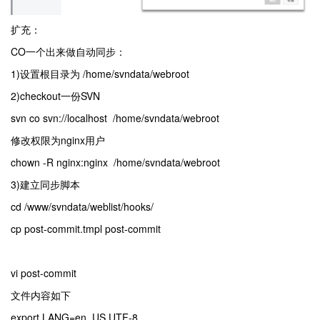
扩充：
CO一个出来做自动同步：
1)设置根目录为 /home/svndata/webroot
2)checkout一份SVN
svn co svn://localhost /home/svndata/webroot
修改权限为nginx用户
chown -R nginx:nginx /home/svndata/webroot
3)建立同步脚本
cd /www/svndata/weblist/hooks/
cp post-commit.tmpl post-commit
vi post-commit
文件内容如下
export LANG=en_US.UTF-8