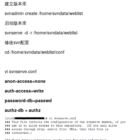
建立版本库
svnadmin create /home/svndata/weblist
启动版本库
svnserve -d -r /home/svndata/weblist
修改svn配置
cd /home/svndata/weblist/conf
vi svnserve.conf
anon-access=none
auth-access=write
password-db=passwd
authz-db = authz