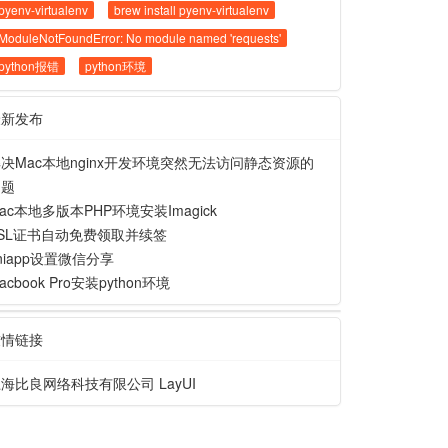
pyenv-virtualenv
brew install pyenv-virtualenv
ModuleNotFoundError: No module named 'requests'
python报错
python环境
最新发布
决Mac本地nginx开发环境突然无法访问静态资源的
问题
ac本地多版本PHP环境安装Imagick
SL证书自动免费领取并续签
niapp设置微信分享
acbook Pro安装python环境
友情链接
上海比良网络科技有限公司
LayUI