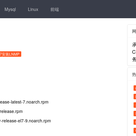
Mysql
Linux
前端
s7安装LNMP
务
lease-latest-7.noarch.rpm
-release.rpm
-release-el7-9.noarch.rpm