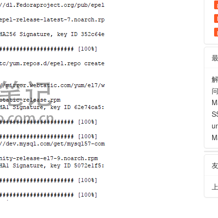
解
M
S
u
M