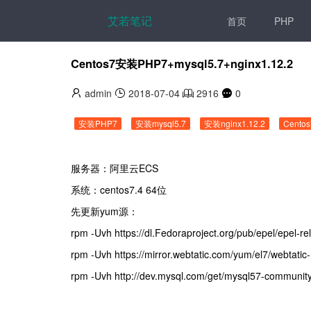
艾若笔记
首页
PHP
Centos7安装PHP7+mysql5.7+nginx1.12.2
admin
2018-07-04
2916
0
安装PHP7
安装mysql5.7
安装nginx1.12.2
Cento
服务器：阿里云ECS
系统：centos7.4 64位
先更新yum源：
rpm -Uvh https://dl.Fedoraproject.org/pub/epel/epel-re
rpm -Uvh https://mirror.webtatic.com/yum/el7/webtatic
rpm -Uvh http://dev.mysql.com/get/mysql57-community