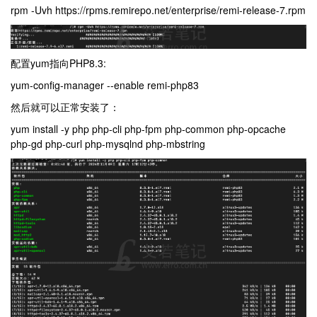
rpm -Uvh https://rpms.remirepo.net/enterprise/remi-release-7.rpm
配置yum指向PHP8.3:
yum-config-manager --enable remi-php83
然后就可以正常安装了：
yum install -y php php-cli php-fpm php-common
php-opcache
php-gd php-curl php-mysqlnd php-mbstring