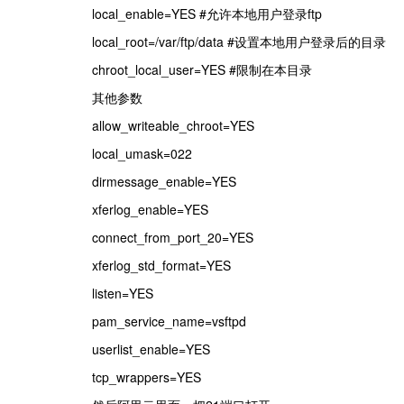
local_enable=YES #允许本地用户登录ftp
local_root=/var/ftp/data #设置本地用户登录后的目录
chroot_local_user=YES #限制在本目录
其他参数
allow_writeable_chroot=YES
local_umask=022
dirmessage_enable=YES
xferlog_enable=YES
connect_from_port_20=YES
xferlog_std_format=YES
listen=YES
pam_service_name=vsftpd
userlist_enable=YES
tcp_wrappers=YES