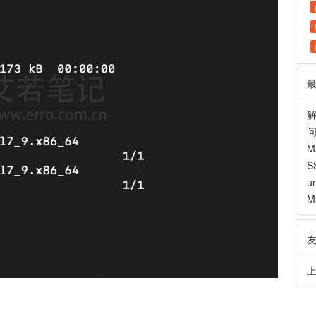
解
M
S
u
M