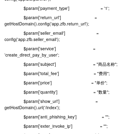
$param['payment_type'] = '1';
$param['return_url'] =
getHostDomain().config('app.zfb.return_url');
$param['seller_email'] =
config('app.zfb.seller_email');
$param['service'] =
'create_direct_pay_by_user';
$param['subject'] = "
商品名称
";
$param['total_fee'] = "费用";
$param['price'] = "单价";
$param['quantity'] = "数量";
$param['show_url'] =
getHostDomain().url('/index');
$param['anti_phishing_key'] = "";
$param['exter_invoke_ip'] = "";