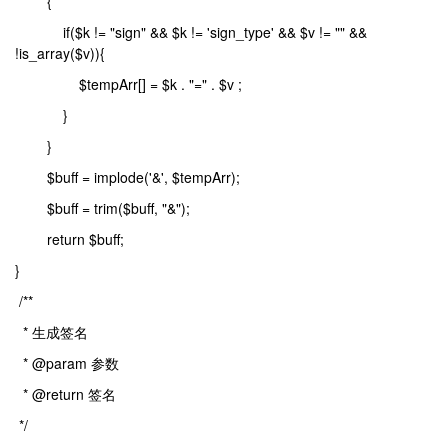
{
if($k != "sign" && $k != 'sign_type' && $v != "" &&
!is_array($v)){
$tempArr[] = $k . "=" . $v ;
}
}
$buff = implode('&', $tempArr);
$buff = trim($buff, "&");
return $buff;
}
/**
* 生成签名
* @param 参数
* @return 签名
*/