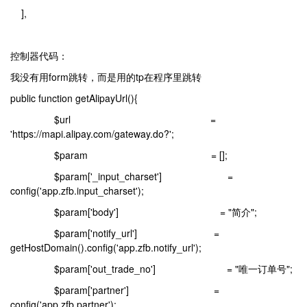
],
控制器代码：
我没有用form跳转，而是用的tp在程序里跳转
public function getAlipayUrl(){
$url =
'https://mapi.alipay.com/gateway.do?';
$param = [];
$param['_input_charset'] =
config('app.zfb.input_charset');
$param['body'] = "简介";
$param['notify_url'] =
getHostDomain().config('app.zfb.notify_url');
$param['out_trade_no'] = "唯一订单号";
$param['partner'] =
config('app.zfb.partner');