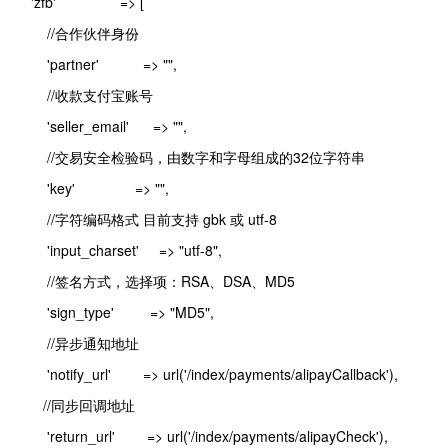
'zfb' => [
//
合作伙伴身份
'partner' => "",
//收款支付宝账号
'seller_email' => "",
//交易安全检验码，由数字和字母组成的32位字符串
'key' => "",
//字符编码格式 目前支持 gbk 或 utf-8
'input_charset' => "utf-8",
//签名方式，选择项：RSA、DSA、MD5
'sign_type' => "MD5",
//异步通知地址
'notify_url' => url('/index/payments/alipayCallback'),
//同步回调地址
'return_url' => url('/index/payments/alipayCheck'),