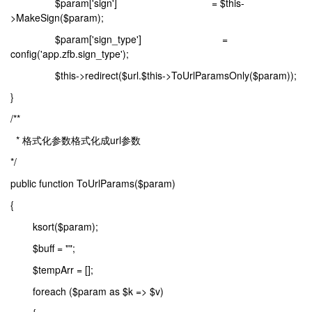
$param['sign'] = $this-
>MakeSign($param);
$param['sign_type'] =
config('app.zfb.sign_type');
$this->redirect($url.$this->ToUrlParamsOnly($param));
}
/**
* 格式化参数格式化成url参数
*/
public function ToUrlParams($param)
{
ksort($param);
$buff = "";
$tempArr = [];
foreach ($param as $k => $v)