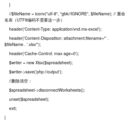
}
//$fileName = iconv("utf-8", "gbk//IGNORE", $fileName); // 重命
名表（UTF8编码不需要这一步）
header('Content-Type: application/vnd.ms-excel');
header('Content-Disposition: attachment;filename="' .
$fileName . '.xlsx"');
header('Cache-Control: max-age=0');
$writer = new Xlsx($spreadsheet);
$writer->save('php://output');
//删除清空：
$spreadsheet->disconnectWorksheets();
unset($spreadsheet);
exit;
}