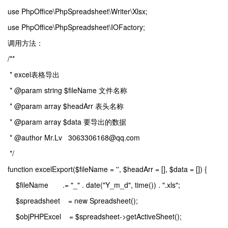
use PhpOffice\PhpSpreadsheet\Writer\Xlsx;
use PhpOffice\PhpSpreadsheet\IOFactory;
调用方法：
/**
* excel表格导出
* @param string $fileName 文件名称
* @param array $headArr 表头名称
* @param array $data 要导出的数据
* @author Mr.Lv 3063306168@qq.com
*/
function excelExport($fileName = '', $headArr = [], $data = []) {
$fileName .= "_" . date("Y_m_d", time()) . ".xls";
$spreadsheet = new Spreadsheet();
$objPHPExcel = $spreadsheet->getActiveSheet();