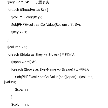
$key = ord("A"); // 设置表头
foreach ($headArr as $v) {
$colum = chr($key);
$objPHPExcel->setCellValue($colum . '1', $v);
$key += 1;
}
$column = 2;
foreach ($data as $key => $rows) { // 行写入
$span = ord("A");
foreach ($rows as $keyName => $value) { // 列写入
$objPHPExcel->setCellValue(chr($span) . $column,
$value);
$span++;
}
$column++;