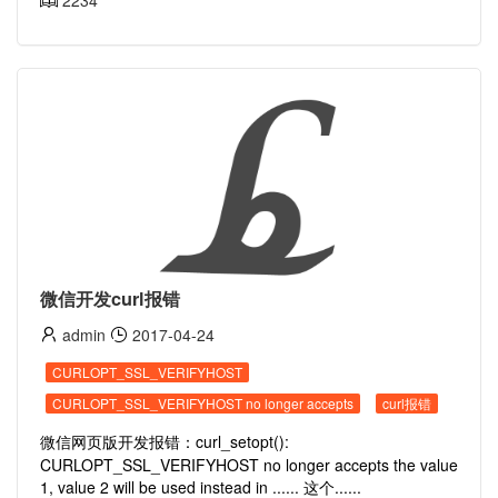
2234
微信开发curl报错
admin
2017-04-24
CURLOPT_SSL_VERIFYHOST
CURLOPT_SSL_VERIFYHOST no longer accepts
curl报错
微信网页版开发报错：curl_setopt():
CURLOPT_SSL_VERIFYHOST no longer accepts the value
1, value 2 will be used instead in ...... 这个......